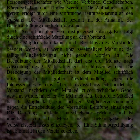
Personengesellschaften wie Vereine, Verbände, Gesellschaften,
Körperschaften und Firmen werden. Die Aufnahme in den
Verein erfolgt durch eine schriftliche Beitrittserklärung an den
Vorstand. Die Mitgliedschaft beginnt mit der Annahme der
Beitrittserklärung durch den Vorstand.
2. Der Austritt aus dem Verein ist jederzeit zulässig. Er erfolgt
durch eine schriftliche Mitteilung an den Vorstand.
3. Die Mitgliedschaft kann durch Beschluss des Vorstandes
beendet werden, a) wenn trotz zweimaliger Mahnung der
fällige Mitgliedsbeitrag nicht gezahlt worden ist. Die
Beendigung der Mitgliedschaft darf erst drei Monate nach
Absendung des 2. Mahnschreibens beschlossen werden. Die
Beendigung der Mitgliedschaft ist dem Mitglied schriftlich
mitzuteilen. b) bei grober Zuwiderhandlung gegen die
Interessen des Vereins. Über den Ausschluss entscheidet der
Vorstand, nachdem dem Mitglied zuvor rechtliches Gehör
gewährt wurde, mit einer 4/5 Mehrheit. Das betroffene Mitglied
hat die Möglichkeit, zur nächsten Mitgliederversammlung
gegen die Entscheidung des Vorstandes Berufung einzulegen.
Die Berufung hat keine aufschiebende Wirkung und ist
innerhalb von 1 Monat nach Bekanntgabe des
Vorstandsbeschlusses einzulegen. 5. Eine Stimmberechtigung
ist ab Eintritt in den Verein gegeben.