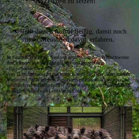
Zeichen zu setzen!
📢 Teilt diesen Aufruf fleißig, damit noch
mehr Menschen davon erfahren.
In Saarbrücken ist ein Saufang geplant, bei dem Wildschweine
durch Futter in eine Falle gelockt und gemeinsam
eingeschlossen werden.
Aus Tierschutzsicht ist das kritisch, weil die Tiere dabei starken
Stress und Panik erleben. Besonders problematisch ist, dass sie
anschließend im Beisein ihrer Artgenossen getötet werden, was
zusätzlich Angst und Leid verursacht.