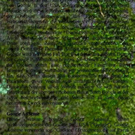
von Google in den USA übertragen und dort gespeichert.
Google wird diese Informationen benutzen, um Ihre Nutzung
der Website auszuwerten, um Reports über die
Websiteaktivitäten für die Websitebetreiber zusammenzustellen
und um weitere mit der Websitenutzung und der
Internetnutzung verbundene Dienstleistungen zu erbringen.
Auch wird Google diese Informationen gegebenenfalls an
Dritte übertragen, sofern dies gesetzlich vorgeschrieben oder
soweit Dritte diese Daten im Auftrag von Google verarbeiten.
Google wird in keinem Fall Ihre IP-Adresse mit anderen Daten
der Google in Verbindung bringen. Sie können die Installation
der Cookies durch eine entsprechende Einstellung Ihrer
Browser Software verhindern; wir weisen Sie jedoch darauf
hin, dass Sie in diesem Fall gegebenenfalls nicht sämtliche
Funktionen dieser Website voll umfänglich nutzen können.
Durch die Nutzung dieser Website erklären Sie sich mit der
Bearbeitung der über Sie erhobenen Daten durch Google in der
zuvor beschriebenen Art und Weise und zu dem zuvor
benannten Zweck einverstanden.
Google AdSense
Diese Website benutzt Google Adsense, einen
Webanzeigendienst der Google Inc., USA (''Google''). Google
Adsense verwendet sog. ''Cookies'' (Textdateien), die auf Ihrem