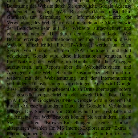
Computer gespeichert werden und die eine Analyse der
Benutzung der Website durch Sie ermöglicht. Google Adsense
verwendet auch sog. ''Web Beacons'' (kleine unsichtbare
Grafiken) zur Sammlung von Informationen. Durch die
Verwendung des Web Beacons können einfache Aktionen wie
der Besucherverkehr auf der Webseite aufgezeichnet und
gesammelt werden. Die durch den Cookie und/oder Web
Beacon erzeugten Informationen über Ihre Benutzung dieser
Website (einschließlich Ihrer IP-Adresse) werden an einen
Server von Google in den USA übertragen und dort
gespeichert. Google wird diese Informationen benutzen, um
Ihre Nutzung der Website im Hinblick auf die Anzeigen
auszuwerten, um Reports über die Websiteaktivitäten und
Anzeigen für die Websitebetreiber zusammenzustellen und um
weitere mit der Websitenutzung und der Internetnutzung
verbundene Dienstleistungen zu erbringen. Auch wird Google
diese Informationen gegebenenfalls an Dritte übertragen, sofern
dies gesetzlich vorgeschrieben oder soweit Dritte diese Daten
im Auftrag von Google verarbeiten. Google wird in keinem Fall
Ihre IP-Adresse mit anderen Daten der Google in Verbindung
bringen. Das Speichern von Cookies auf Ihrer Festplatte und
die Anzeige von Web Beacons können Sie verhindern, indem
Sie in Ihren Browser-Einstellungen ''keine Cookies
akzeptieren'' wählen (Im MS Internet-Explorer unter ''Extras >
Internetoptionen > Datenschutz > Einstellung''; im Firefox unter