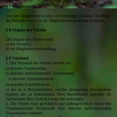
§ 7 Mitgliedsbeiträge
Von den Mitgliedern werden Jahresbeiträge erhoben. Die Höhe
der Beiträge wird von der Mitgliederversammlung bestimmt.
§ 8 Organe des Vereins
Die Organe des Vereins sind:
a) der Vorstand,
b) die Mitgliederversammlung.
§ 9 Vorstand
1. Der Vorstand des Vereins besteht aus:
a) dem/der Vorsitzenden,
b) dem/der stellvertretenden Vorsitzenden,
c) dem/der Schatzmeister/in ,
d) dem/der Schriftführer/in ,
e) bis zu 4 Beisitzer/innen, welche gleichzeitig verschiedene
Sparten der zu betreuenden Tiere übernehmen und/oder ihr
Fachwissen über Flora & Fauna mit einbringen.
2. Der Verein wird gerichtlich und außergerichtlich durch den
Vorsitzenden/die Vorsitzende bzw. dem/der stellvertretenden
Vorsitzenden vertreten.