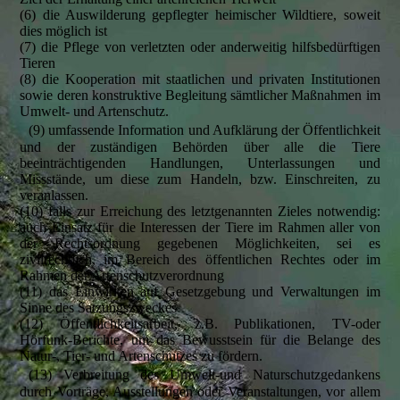
(6) die Auswilderung gepflegter heimischer Wildtiere, soweit
dies möglich ist
(7) die Pflege von verletzten oder anderweitig hilfsbedürftigen
Tieren
(8) die Kooperation mit staatlichen und privaten Institutionen
sowie deren konstruktive Begleitung sämtlicher Maßnahmen im
Umwelt- und Artenschutz.
(9) umfassende Information und Aufklärung der Öffentlichkeit
und der zuständigen Behörden über alle die Tiere
beeinträchtigenden Handlungen, Unterlassungen und
Missstände, um diese zum Handeln, bzw. Einschreiten, zu
veranlassen.
(10) falls zur Erreichung des letztgenannten Zieles notwendig:
auch Einsatz für die Interessen der Tiere im Rahmen aller von
der Rechtsordnung gegebenen Möglichkeiten, sei es
zivilrechtlich, im Bereich des öffentlichen Rechtes oder im
Rahmen der Artenschutzverordnung
(11) das Einwirken auf Gesetzgebung und Verwaltungen im
Sinne des Satzungszweckes
(12) Öffentlichkeitsarbeit, z.B. Publikationen, TV-oder
Hörfunk-Berichte, um das Bewusstsein für die Belange des
Natur-, Tier- und Artenschutzes zu fördern.
(13) Verbreitung des Umwelt-und Naturschutzgedankens
durch Vorträge, Ausstellungen oder Veranstaltungen, vor allem