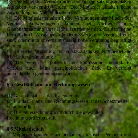
(3) Die Mittel des Vereins dürfen nur für die satzungsgemäßen
Aufgaben verwendet werden. Die Mitglieder erhalten keine
Zuwendung aus Mitteln des Vereins.
(4) Die Mitglieder erhalten keine Vergütungen aus Mitteln des
Vereins. Aufwendungen können bei Nachweis oder
Glaubhaftmachung ihrer Höhe erstattet werden. Es darf keine
Person durch Ausgaben, die dem Zweck des Vereins fremd
sind, oder durch unverhältnismäßig hohe Vergütung begünstigt
werden.
(5) Über die Vergütung für Vorstandstätigkeit entscheidet die
Mitgliederversammlung.
(6) Der Verein ist politisch und konfessionell neutral. Er
verfolgt auch keine parteipolitischen Ziele. Er verfolgt
ausschließlich gemeinnützige Ziele.
§ 5 Geschäftsjahr und Rechnungswesen
(1) Geschäftsjahr ist das Kalenderjahr.
(2) Für das Finanz- und Rechnungswesen ist der Schatzmeister
verantwortlich.
(3) Die Jahresrechnung wird durch die gewählten
Rechnungsprüfer geprüft.
§ 6 Mitgliedschaft
1. Mitglieder können Einzelpersonen, juristische Personen und