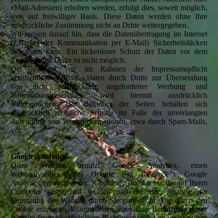
eMail-Adressen) erhoben werden, erfolgt dies, soweit möglich,
stets auf freiwilliger Basis. Diese Daten werden ohne Ihre
ausdrückliche Zustimmung nicht an Dritte weitergegeben.
Wir weisen darauf hin, dass die Datenübertragung im Internet
(z.B. bei der Kommunikation per E-Mail) Sicherheitslücken
aufweisen kann. Ein lückenloser Schutz der Daten vor dem
Zugriff durch Dritte ist nicht möglich.
Der Nutzung von im Rahmen der Impressumspflicht
veröffentlichten Kontaktdaten durch Dritte zur Übersendung
von nicht ausdrücklich angeforderter Werbung und
Informationsmaterialien wird hiermit ausdrücklich
widersprochen. Die Betreiber der Seiten behalten sich
ausdrücklich rechtliche Schritte im Falle der unverlangten
Zusendung von Werbeinformationen, etwa durch Spam-Mails,
vor.
Google Analytics
Diese Website benutzt Google Analytics, einen
Webanalysedienst der Google Inc. (''Google''). Google
Analytics verwendet sog. ''Cookies'', Textdateien, die auf Ihrem
Computer gespeichert werden und die eine Analyse der
Benutzung der Website durch Sie ermöglicht. Die durch den
Cookie erzeugten Informationen über Ihre Benutzung dieser
Website (einschließlich Ihrer IP-Adresse) wird an einen Server