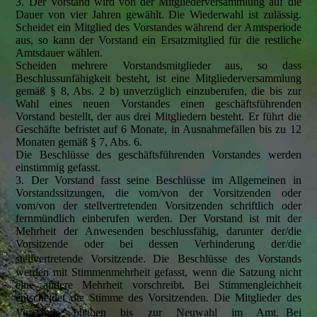
3. Der Vorstand wird von der Mitgliederversammlung auf die
Dauer von vier Jahren gewählt. Die Wiederwahl ist zulässig.
Scheidet ein Mitglied des Vorstandes während der Amtsperiode
aus, so kann der Vorstand ein Ersatzmitglied für die restliche
Amtsdauer wählen.
Scheiden mehrere Vorstandsmitglieder aus, so dass
Beschlussunfähigkeit besteht, ist eine Mitgliederversammlung
gemäß § 8, Abs. 2 b) unverzüglich einzuberufen, die bis zur
Wahl eines neuen Vorstandes einen geschäftsführenden
Vorstand bestellt, der aus drei Mitgliedern besteht. Er führt die
Geschäfte befristet auf 6 Monate, in Ausnahmefällen bis zu 12
Monaten gemäß § 7, Abs. 6.
Die Beschlüsse des geschäftsführenden Vorstandes werden
einstimmig gefasst.
3. Der Vorstand fasst seine Beschlüsse im Allgemeinen in
Vorstandssitzungen, die vom/von der Vorsitzenden oder
vom/von der stellvertretenden Vorsitzenden schriftlich oder
fernmündlich einberufen werden. Der Vorstand ist mit der
Mehrheit der Anwesenden beschlussfähig, darunter der/die
Vorsitzende oder bei dessen Verhinderung der/die
stellvertretende Vorsitzende. Die Beschlüsse des Vorstands
werden mit Stimmenmehrheit gefasst, wenn die Satzung nicht
eine andere Mehrheit vorschreibt. Bei Stimmengleichheit
entscheidet die Stimme des Vorsitzenden. Die Mitglieder des
Vorstands bleiben bis zur Neuwahl im Amt. Bei