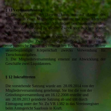
§ 11 Vereinsauflösung
1. Die Auflösung des Vereins kann nur auf Antrag des
Vorstands in einer Mitgliederversammlung mit einer Mehrheit
von 3/4 der anwesenden Mitglieder beschlossen werden,
nachdem der Vorstand zu diesem Zweck vier Wochen vorher
schriftlich eingeladen hat.
2. Bei Auflösung des Vereins oder bei Wegfall
steuerbegünstigter Zwecke fällt das Vermögen des Vereins an
eine juristische Person des öffentlichen Rechts oder eine andere
steuerbegünstigte Körperschaft zwecks Verwendung für
Tierschutzaufgaben.
3. Die Mitgliederversammlung ernennt zur Abwicklung der
Geschäfte zwei Liquidatoren.
§ 12 Inkrafttreten
Die vorstehende Satzung wurde am 28.09.2014 von der
Mitgliederversammlung genehmigt. Sie löst die von der
Gründungsversammlung am 16.12.2008 erstellte und
am 20.09.2013 geänderte Satzung ab und tritt durch
Eintragung unter der Nr. Zu VR 1382 in das Vereinsregister
beim Amtsgericht Saarlouis in Kraft.