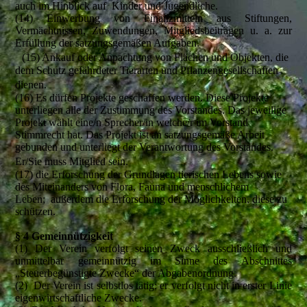
auch im Hinblick auf Kinder und Jugendliche.
(14) Einwerbung von Finanzmitteln aus Stiftungen,
Vermächtnissen, Zuwendungen, Mitgliedsbeiträgen u. a. zur
Erfüllung der satzungsgemäßen Aufgaben.
(15) Ankauf oder Anpachtung von Flächen und Objekten, die
dem Schutz gefährdeter Tierarten und Pflanzengesellschaften
dienen.
(16) Es dürfen Projekte geschaffen werden. Diese Projekte
unterliegen alle der Zustimmung des Vorstandes. Das jeweilige
Projekt wählt eine/n Sprecher/in welche/r im Vorstand
Stimmrecht hat. Das Projekt ist an satzungsgemäße Arbeit
gebunden und unterliegt der Verantwortung des Vorstandes.
Er/Sie muss Mitglied sein.
(17) die Erforschung der Grundlagen tierischen Lebens sowie
des Miteinanders von Flora, Fauna und menschlichem
Leben; außerdem die Erforschung der Möglichkeiten, diese zu
schützen.
§ 4 Gemeinnützigkeit
(1) Der Verein verfolgt seinen Zweck ausschließlich und
unmittelbar gemeinnützig im Sinne des Abschnittes
„Steuerbegünstigte Zwecke“ der Abgabenordnung.
(2) Der Verein ist selbstlos tätig; er verfolgt nicht in erster Linie
eigenwirtschaftliche Zwecke.