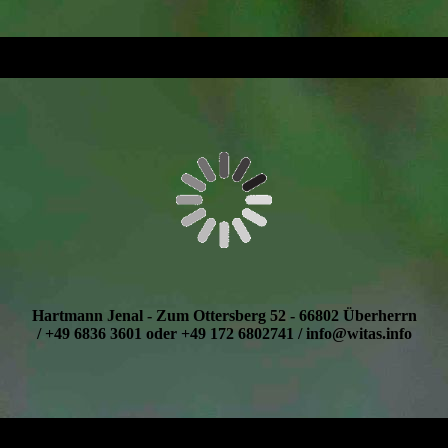
Besuchen Sie uns auf Facebook und werden Sie ein Fan
unserer FB-Seite. Wir freuen uns über jegliche Art von
Unterstützung. Neue Mitglieder sind herzlich Willkommen.
Hartmann Jenal - Zum Ottersberg 52 - 66802 Überherrn
/ +49 6836 3601 oder +49 172 6802741 / info@witas.info
Home
-
Aktuelles
-
Presse
-
Aufklärung
-
die Station
-
Shop
-
Impressum
-
Kontakt
-
Beitrittserklärung