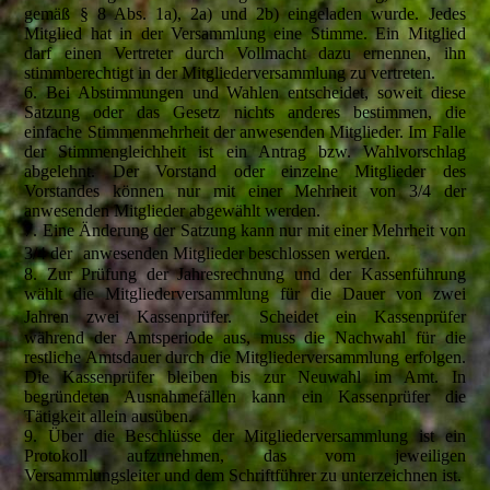
gemäß § 8 Abs. 1a), 2a) und 2b) eingeladen wurde. Jedes
Mitglied hat in der Versammlung eine Stimme. Ein Mitglied
darf einen Vertreter durch Vollmacht dazu ernennen, ihn
stimmberechtigt in der Mitgliederversammlung zu vertreten.
6. Bei Abstimmungen und Wahlen entscheidet, soweit diese
Satzung oder das Gesetz nichts anderes bestimmen, die
einfache Stimmenmehrheit der anwesenden Mitglieder. Im Falle
der Stimmengleichheit ist ein Antrag bzw. Wahlvorschlag
abgelehnt. Der Vorstand oder einzelne Mitglieder des
Vorstandes können nur mit einer Mehrheit von 3/4 der
anwesenden Mitglieder abgewählt werden.
7. Eine Änderung der Satzung kann nur mit einer Mehrheit von
3/4 der anwesenden Mitglieder beschlossen werden.
8. Zur Prüfung der Jahresrechnung und der Kassenführung
wählt die Mitgliederversammlung für die Dauer von zwei
Jahren zwei Kassenprüfer. Scheidet ein Kassenprüfer
während der Amtsperiode aus, muss die Nachwahl für die
restliche Amtsdauer durch die Mitgliederversammlung erfolgen.
Die Kassenprüfer bleiben bis zur Neuwahl im Amt. In
begründeten Ausnahmefällen kann ein Kassenprüfer die
Tätigkeit allein ausüben.
9. Über die Beschlüsse der Mitgliederversammlung ist ein
Protokoll aufzunehmen, das vom jeweiligen
Versammlungsleiter und dem Schriftführer zu unterzeichnen ist.