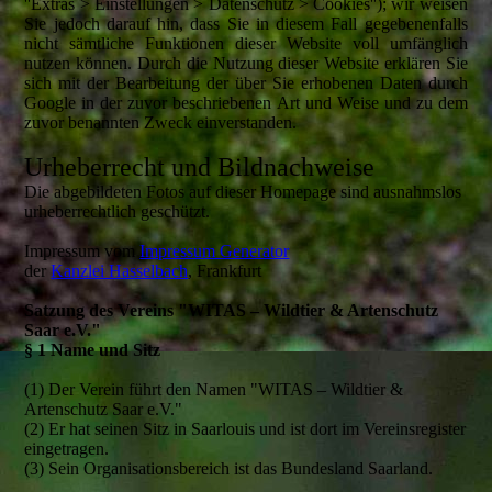
''Extras > Einstellungen > Datenschutz > Cookies''); wir weisen
Sie jedoch darauf hin, dass Sie in diesem Fall gegebenenfalls
nicht sämtliche Funktionen dieser Website voll umfänglich
nutzen können. Durch die Nutzung dieser Website erklären Sie
sich mit der Bearbeitung der über Sie erhobenen Daten durch
Google in der zuvor beschriebenen Art und Weise und zu dem
zuvor benannten Zweck einverstanden.
Urheberrecht und Bildnachweise
Die abgebildeten Fotos auf dieser Homepage sind ausnahmslos
urheberrechtlich geschützt.
Impressum vom
Impressum Generator
der
Kanzlei Hasselbach
, Frankfurt
Satzung des Vereins "WITAS – Wildtier & Artenschutz
Saar e.V."
§ 1 Name und Sitz
(1) Der Verein führt den Namen "WITAS – Wildtier &
Artenschutz Saar e.V."
(2) Er hat seinen Sitz in Saarlouis und ist dort im Vereinsregister
eingetragen.
(3) Sein Organisationsbereich ist das Bundesland Saarland.