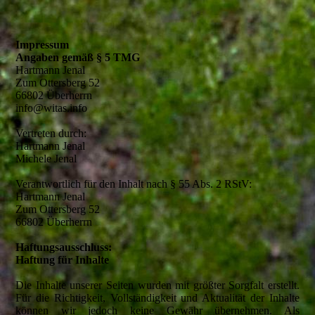
Impressum
Angaben gemäß § 5 TMG
Hartmann Jenal
Zum Ottersberg 52
66802 Überherrn
info@witas.info
Vertreten durch:
Hartmann Jenal
Michele Jenal
Verantwortlich für den Inhalt nach § 55 Abs. 2 RStV:
Hartmann Jenal
Zum Ottersberg 52
66802 Überherrn
Haftungsausschluss:
Haftung für Inhalte
Die Inhalte unserer Seiten wurden mit größter Sorgfalt erstellt.
Für die Richtigkeit, Vollständigkeit und Aktualität der Inhalte
können wir jedoch keine Gewähr übernehmen. Als