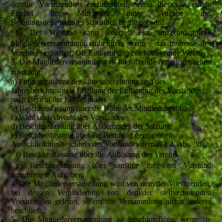
den/die Vorsitzende/n einzuberufen, wenn dies von einem
Fünftel der Mitglieder unter Angabe des
Beratungsgegenstandes schriftlich beantragt wird.
b) Der Vorstand kann jederzeit eine außerordentliche
Mitgliederversammlung einberufen, wenn das Interesse des
Vereins es erfordert. Die Einberufungszeit beträgt eine Woche.
3. Die Mitgliederversammlung ist für folgende Angelegenheiten
zuständig:
a) Entgegennahme der Jahresabrechnung und des
Jahresberichts sowie Erteilung der Entlastung des Vorstandes
nach Bericht der Kassenprüfer.
b) Beschlussfassung über die Höhe der Mitgliedsbeiträge,
c) Wahl und Abwahl des Vorstandes
d) Beschlussfassung über Änderungen der Satzung
e) Beschlussfassung über die Berufung gegen einen
Ausschließungsbeschluss des Vorstandes gemäß § 4, Abs. 3b),
f) Beschlussfassung über die Auflösung des Vereins
g) Beschlussfassung über sonstige ihr vom Vorstand
unterbreitete Aufgaben.
4. Die Mitgliederversammlung wird von dem/der Vorsitzenden,
bei dessen Verhinderung von dem/der stellvertretenden
Vorsitzenden geleitet, sofern die Versammlung nichts anderes
beschließt.
5. Die Mitgliederversammlung ist beschlussfähig, wenn sie