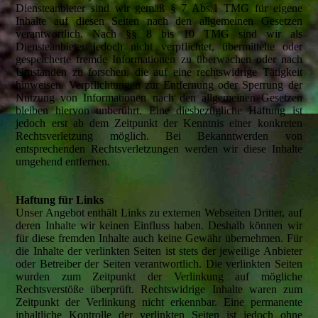
Diensteanbieter sind wir gemäß § 7 Abs.1 TMG für eigene
Inhalte auf diesen Seiten nach den allgemeinen Gesetzen
verantwortlich. Nach §§ 8 bis 10 TMG sind wir als
Diensteanbieter jedoch nicht verpflichtet, übermittelte oder
gespeicherte fremde Informationen zu überwachen oder nach
Umständen zu forschen, die auf eine rechtswidrige Tätigkeit
hinweisen. Verpflichtungen zur Entfernung oder Sperrung der
Nutzung von Informationen nach den allgemeinen Gesetzen
bleiben hiervon unberührt. Eine diesbezügliche Haftung ist
jedoch erst ab dem Zeitpunkt der Kenntnis einer konkreten
Rechtsverletzung möglich. Bei Bekanntwerden von
entsprechenden Rechtsverletzungen werden wir diese Inhalte
umgehend entfernen.
Haftung für Links
Unser Angebot enthält Links zu externen Webseiten Dritter, auf
deren Inhalte wir keinen Einfluss haben. Deshalb können wir
für diese fremden Inhalte auch keine Gewähr übernehmen. Für
die Inhalte der verlinkten Seiten ist stets der jeweilige Anbieter
oder Betreiber der Seiten verantwortlich. Die verlinkten Seiten
wurden zum Zeitpunkt der Verlinkung auf mögliche
Rechtsverstöße überprüft. Rechtswidrige Inhalte waren zum
Zeitpunkt der Verlinkung nicht erkennbar. Eine permanente
inhaltliche Kontrolle der verlinkten Seiten ist jedoch ohne