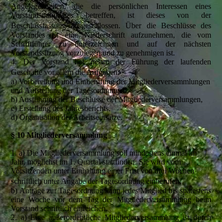
Angelegenheiten, die die persönlichen Interessen eines
Vorstandsmitgliedes betreffen, ist dieses von der
Beschlussfassung ausgeschlossen. Über die Beschlüsse des
Vorstandes ist eine Niederschrift aufzunehmen, die vom
Schriftführer zu unterzeichnen und auf der nächsten
Vorstandssitzung vorzulegen und zu genehmigen ist.
4. Der Vorstand hat neben der Führung der laufenden
Geschäfte vor allem die Aufgaben:
a) Vorbereitung und Einberufung der Mitgliederversammlungen
und Aufstellung der Tagesordnungen,
b) Ausführung der Beschlüsse der Mitgliederversammlungen,
c) Erstellung des Jahresberichts,
d) Organisation der Arbeitseinsätze.
§ 10 Mitgliederversammlung
1. a) Die Mitgliederversammlung soll mindestens einmal im
Jahr, möglichst im 1. Quartal stattfinden. Sie wird vom
Vorsitzenden unter Einhaltung einer Frist von drei Wochen
schriftlich unter Angabe der Tagesordnung einberufen.
b) Anträge zur Tagesordnung kann jedes Mitglied bis spätestens
eine Woche vor dem Tag der Mitgliederversammlung beim
Vorstand schriftlich einreichen.
2. a) Eine außerordentliche Mitgliederversammlung ist durch