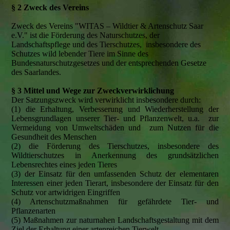
§ 2 Zweck des Vereins
Zweck des Vereins "WITAS – Wildtier & Artenschutz Saar
e.V." ist die Förderung des Naturschutzes, der
Landschaftspflege und des Tierschutzes, insbesondere des
Schutzes wild lebender Tiere im Sinne des
Bundesnaturschutzgesetzes und der entsprechenden Gesetze
des Saarlandes.
§ 3 Mittel und Wege zur Zweckverwirklichung
Der Satzungszweck wird verwirklicht insbesondere durch:
(1) die Erhaltung, Verbesserung und Wiederherstellung der
Lebensgrundlagen unserer Tier- und Pflanzenwelt, u.a. zur
Vermeidung von Umweltschäden und zum Nutzen für die
Gesundheit des Menschen
(2) die Förderung des Tierschutzes, insbesondere des
Wildtierschutzes in Anerkennung des grundsätzlichen
Lebensrechtes eines jeden Tieres
(3) der Einsatz für den umfassenden Schutz der elementaren
Interessen einer jeden Tierart, insbesondere der Einsatz für den
Schutz vor artwidrigen Eingriffen
(4) Artenschutzmaßnahmen für gefährdete Tier- und
Pflanzenarten
(5) Maßnahmen zur naturnahen Landschaftsgestaltung mit dem
Ziel der Erhaltung einer artenreichen Tierwelt