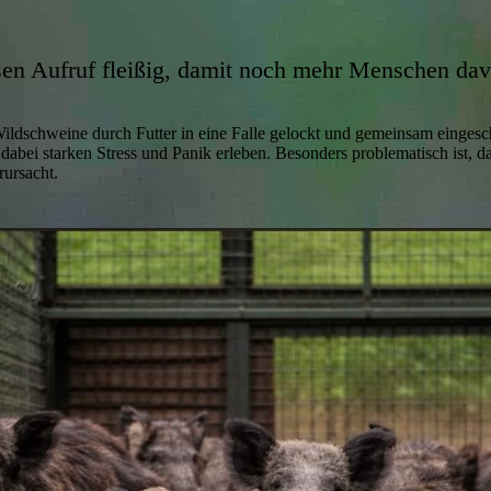
esen Aufruf fleißig, damit noch mehr Menschen dav
Wildschweine durch Futter in eine Falle gelockt und gemeinsam einges
re dabei starken Stress und Panik erleben. Besonders problematisch ist, 
rursacht.