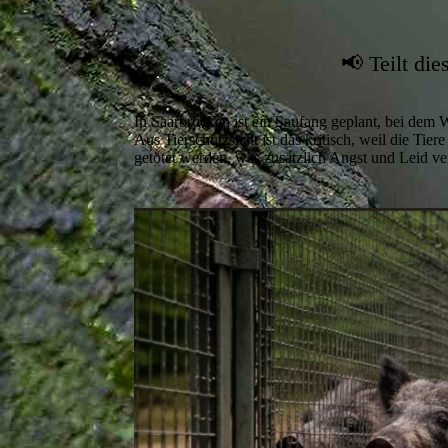
📢 Teilt di
In Saarbrücken ist ein Saufang geplant, bei dem 
Aus Tierschutzsicht ist das kritisch, weil die Tie
getötet werden, was zusätzlich Angst und Leid ve