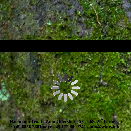
Hartmann Jenal - Zum Ottersberg 52 - 66802 Überherrn
/ +49 6836 3601 oder +49 172 6802741 / info@witas.info