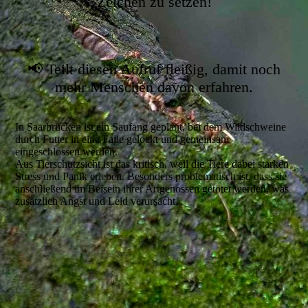
Zeichen zu setzen!
📢 Teilt diesen Aufruf fleißig, damit noch
mehr Menschen davon erfahren.
In Saarbrücken ist ein Saufang geplant, bei dem Wildschweine
durch Futter in eine Falle gelockt und gemeinsam
eingeschlossen werden.
Aus Tierschutzsicht ist das kritisch, weil die Tiere dabei starken
Stress und Panik erleben. Besonders problematisch ist, dass sie
anschließend im Beisein ihrer Artgenossen getötet werden, was
zusätzlich Angst und Leid verursacht.