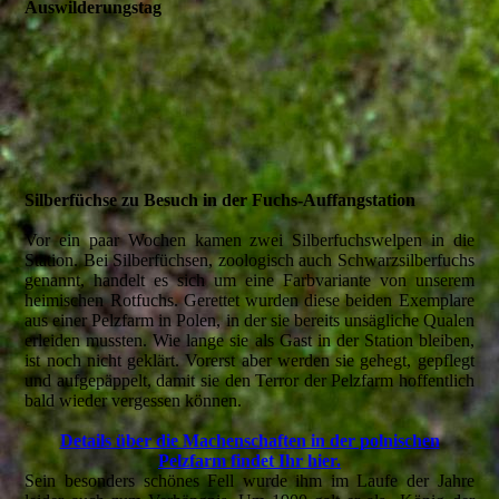
Auswilderungstag
Silberfüchse zu Besuch in der Fuchs-Auffangstation
Vor ein paar Wochen kamen zwei Silberfuchswelpen in die
Station. Bei Silberfüchsen, zoologisch auch Schwarzsilberfuchs
genannt, handelt es sich um eine Farbvariante von unserem
heimischen Rotfuchs. Gerettet wurden diese beiden Exemplare
aus einer Pelzfarm in Polen, in der sie bereits unsägliche Qualen
erleiden mussten. Wie lange sie als Gast in der Station bleiben,
ist noch nicht geklärt. Vorerst aber werden sie gehegt, gepflegt
und aufgepäppelt, damit sie den Terror der Pelzfarm hoffentlich
bald wieder vergessen können.
Details über die Machenschaften in der polnischen
Pelzfarm findet Ihr hier.
Sein besonders schönes Fell wurde ihm im Laufe der Jahre