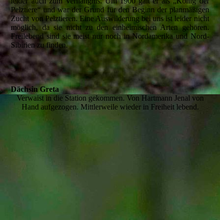
leider auch zum Verhängnis. Um 1900 galt er als „König der
Pelztiere“ und war der Grund für den Beginn der planmäßigen
Zucht von Pelztieren. Eine Auswilderung bei uns ist leider nicht
möglich, da sie nicht zu den einheimischen Arten gehören.
Freilebend sind sie meist nur noch in Nordamerika und Nord-
Sibirien zu finden.
Dächsin Greta
Verwaist in die Station gekommen. Von Hartmann Jenal von
Hand aufgezogen. Mittlerweile wieder in Freiheit lebend.