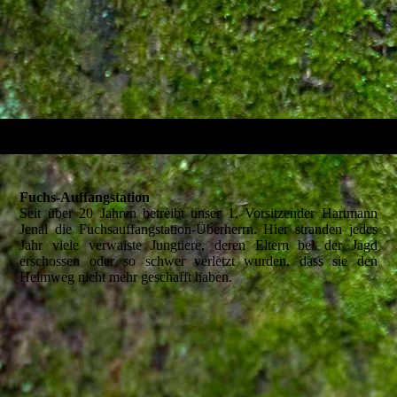
Fuchs-Auffangstation
Seit über 20 Jahren betreibt unser 1. Vorsitzender Hartmann
Jenal die Fuchsauffangstation-Überherrn. Hier stranden jedes
Jahr viele verwaiste Jungtiere, deren Eltern bei der Jagd
erschossen oder so schwer verletzt wurden, dass sie den
Heimweg nicht mehr geschafft haben.