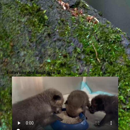
Fütterung der Raubtiere 🦊