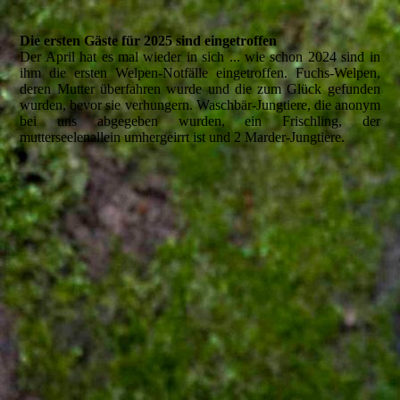
Die ersten Gäste für 2025 sind eingetroffen
Der April hat es mal wieder in sich ... wie schon 2024 sind in
ihm die ersten Welpen-Notfälle eingetroffen. Fuchs-Welpen,
deren Mutter überfahren wurde und die zum Glück gefunden
wurden, bevor sie verhungern
. Waschbär-Jungtiere, die anonym
bei uns abgegeben wurden, ein Frischling, der
mutterseelenallein umhergeirrt ist und 2 Marder-Jungtiere.