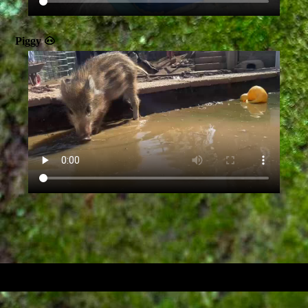
Piggy 🐽