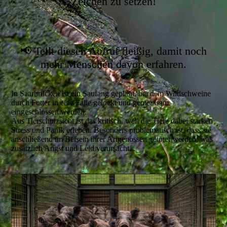
Zeichen zu setzen!
📢 Teilt diesen Aufruf fleißig, damit noch
mehr Menschen davon erfahren.
In Saarbrücken ist ein Saufang geplant, bei dem Wildschweine
durch Futter in eine Falle gelockt und gemeinsam
eingeschlossen werden.
Aus Tierschutzsicht ist das kritisch, weil die Tiere dabei starken
Stress und Panik erleben. Besonders problematisch ist, dass sie
anschließend im Beisein ihrer Artgenossen getötet werden, was
zusätzlich Angst und Leid verursacht.