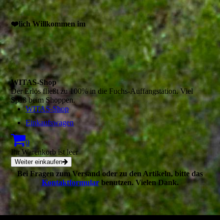
❤️lich Willkommen im
WITAS-Shop
Der Erlös fließt zu 100% in die Fuchs-Auffangstation. Viel
Spaß beim Shoppen.
WITAS-Shop
Einkaufswagen
0
Ihr Warenkorb ist leer
Weiter einkaufen
Bei Fragen zum Versand oder zu den Artikeln, bitte das
Kontaktformular
benutzen. Vielen Dank.