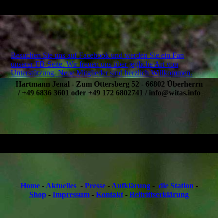
Besuchen Sie uns auf Facebook und werden Sie ein Fan
unserer FB-Seite. Wir freuen uns über jegliche Art von
Unterstützung. Neue Mitglieder sind herzlich Willkommen.
Hartmann Jenal - Zum Ottersberg 52 - 66802 Überherrn
/ +49 6836 3601 oder +49 172 6802741 / info@witas.info
Home
-
Aktuelles
-
Presse
-
Aufklärung
-
die Station
-
Shop
-
Impressum
-
Kontakt
-
Beitrittserklärung