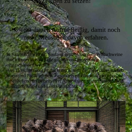
Zeichen zu setzen!
📢 Teilt diesen Aufruf fleißig, damit noch
mehr Menschen davon erfahren.
In Saarbrücken ist ein Saufang geplant, bei dem Wildschweine
durch Futter in eine Falle gelockt und gemeinsam
eingeschlossen werden.
Aus Tierschutzsicht ist das kritisch, weil die Tiere dabei starken
Stress und Panik erleben. Besonders problematisch ist, dass sie
anschließend im Beisein ihrer Artgenossen getötet werden, was
zusätzlich Angst und Leid verursacht.